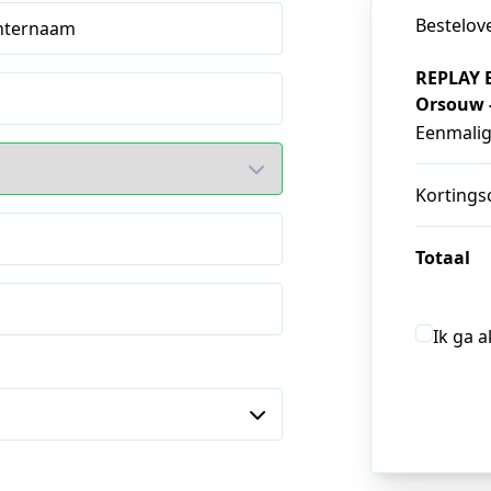
Bestelov
hternaam
REPLAY E
Orsouw -
Eenmali
Kortings
Totaal
Ik ga 